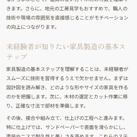
制度
きます。さらに、地元の工房見学もおすすめで、職人の
家具製造未経験者が安心して学べる理由解
技術や現場の雰囲気を直接感じることがモチベーション
説
の向上につながります。
未経験でも家具製造を楽しむための工夫と
未経験者が知りたい家具製造の基本ス
は
テップ
家具製造未経験者も安心できる学びの場選
び
家具製造の基本ステップを理解することは、未経験者が
初めての家具製造におすすめの学び方
スムーズに技術を習得するうえで欠かせません。まずは
家具製造未経験者に役立つ学習ステップ紹
設計図を読み解き、どのような形やサイズの家具を作る
介
のかを把握します。次に、木材の選定とカット作業に移
未経験から始める家具製造の学び方ポイン
り、正確な寸法で部材を準備します。
ト
その後、接合や組み立て、仕上げの工程へと進みます。
家具製造未経験者が押さえるべき基礎知識
特に仕上げでは、サンドペーパーで表面を滑らかにし、
家具製造未経験ならではの学びやすい方法
塗装やニスで耐久性と美しさを高めます。これらのステ