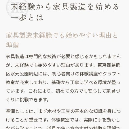
未経験から家具製造を始める
家具製造未経験から目指す理想の第一歩
水元公園周辺で学べる家具製作体験
一歩とは
家具製造未経験向け体験教室の魅力と活用
法
家具製造未経験でも始めやすい理由と
水元公園周辺で家具製造未経験者が学べる
準備
場
家具製造は専門的な技術が必要と感じるかもしれません
未経験でも参加できる家具製造体験の流れ
が、未経験でも始めやすい理由があります。東京都葛飾
家具製造未経験者が体験で得る実践ポイン
区水元公園周辺には、初心者向けの体験講座やクラフト
ト
教室が充実しており、基礎から丁寧に学べる環境が整っ
家具製造未経験が感じる現場の雰囲気とは
ています。これにより、初めての方でも安心して家具づ
家具製作に挑戦するなら未経験でも安心
くりに挑戦できます。
家具製造未経験でも安心なサポート体制と
準備としては、まず木材や工具の基本的な知識を身につ
は
けることが重要です。体験教室では、実際に手を動かし
未経験から家具製造を始めるときの心強い
ながら学ぶことで、道具の使い方や木材の特徴を理解で