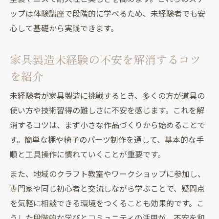
未経験者におすすめの家具製造体験プラン
ップは体験講座で段階的に学べるため、未経験者でも安
心して基礎から実践できます。
家具製作未経験者が現場で気を付けたい点
家具製造未経験者が現場で注意すべきポイ
家具製造未経験の不安を解消するコツ
ント
を紹介
未経験から始める家具製造の安全対策とは
家具製造未経験者が理解したい作業の流れ
未経験者が家具製造に挑戦するとき、多くの方が道具の
使い方や技術習得の難しさに不安を感じます。これを解
家具製造未経験で現場に入る前の心構え
消するコツは、まず小さな作品づくりから始めることで
未経験者が家具製造現場で学ぶべき基本ル
す。簡単な棚や椅子のパーツ制作を通して、基本的な手
ール
順と工具操作に慣れていくことが重要です。
未経験から家具作りを続けるための秘訣
また、地域のクラフト教室やワークショップに参加し、
家具製造未経験者が長く続けるための工夫
専門家や同じ初心者と交流しながら学ぶことで、疑問点
未経験から家具製造を継続するコツと方法
を気軽に相談できる環境をつくることも効果的です。こ
家具製造未経験でも挫折しない続け方のヒ
うした段階的な学びとコミュニティの活用が、不安を和