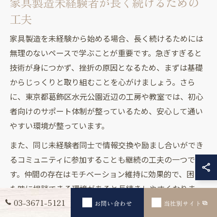
家具製造未経験者が長く続けるための
工夫
家具製造を未経験から始める場合、長く続けるためには
無理のないペースで学ぶことが重要です。急ぎすぎると
技術が身につかず、挫折の原因となるため、まずは基礎
からじっくりと取り組むことを心がけましょう。さら
に、東京都葛飾区水元公園近辺の工房や教室では、初心
者向けのサポート体制が整っているため、安心して通い
やすい環境が整っています。
また、同じ未経験者同士で情報交換や励まし合いができ
るコミュニティに参加することも継続の工夫の一つで
す。仲間の存在はモチベーション維持に効果的で、困っ
た時に相談できる環境があると長続きしやすくなりま
03-3671-5121
お問い合わせ
当社別サイト
す。こうした工夫を積み重ねることで、未経験でも家具