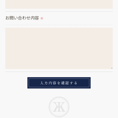
当社では、個人情報の漏洩等がなされないよう、適
切に安全管理対策を実施します。
お問い合わせ内容
※
＜個人情報を与えなかった場合に生じる結果＞
必要な情報を頂けない場合は、それに対応した当社
のサービスをご提供できない場合がございますので
予めご了承ください。
＜個人情報の開示･訂正・削除･利用停止の手続につ
いて＞
当社では、お客様の個人情報の開示･訂正･削除・利
用停止の手続を定めさせて頂いております。
ご本人である事を確認のうえ、対応させて頂きま
す。
個人情報の開示･訂正･削除・利用停止の具体的手続