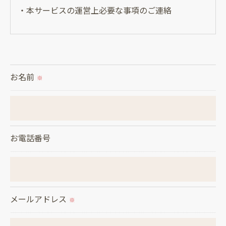
・本サービスの運営上必要な事項のご連絡
＜個人情報の提供について＞
当社ではお客様の同意を得た場合または法令に定め
られた場合を除き、
お名前
※
取得した個人情報を第三者に提供することはいたし
ません。
＜個人情報の委託について＞
お電話番号
当社では、利用目的の達成に必要な範囲において、
個人情報を外部に委託する場合があります。
これらの委託先に対しては個人情報保護契約等の措
置をとり、適切な監督を行います。
メールアドレス
※
＜個人情報の安全管理＞