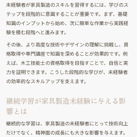
秘訣
未経験者が家具製造のスキルを習得するには、学びのス
家具製造未経験者におすすめの実践的学習
テップを段階的に意識することが重要です。まず、基礎
法
知識のインプットから始め、次に簡単な作業から実践経
未経験から家具製造の現場に入るための準
験を積む段階へと進みます。
備
その後、より高度な技術やデザインの理解に挑戦し、資
家具製造未経験者が長く働くための学習習
格取得や専門講座で知識を深めることが効果的です。例
慣
えば、木工技能士の資格取得を目指すことで、自信と実
力を証明できます。こうした段階的な学びが、未経験者
の効率的なスキルアップを支えます。
継続学習が家具製造未経験に与える影
響とは
継続的な学習は、家具製造の未経験者にとって技術向上
だけでなく、精神面の成長にも大きな影響を与えます。