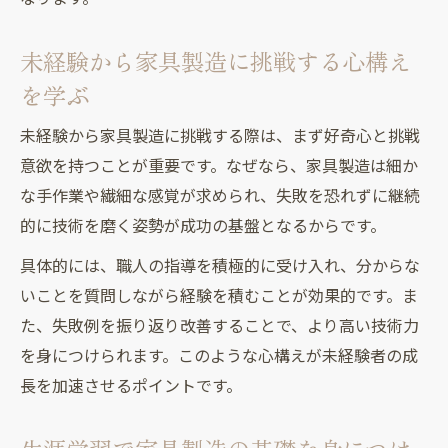
術
未経験から家具製造に挑戦する心構え
家具製造未経験から現場対応力を養う方法
を学ぶ
生涯学習が家具製造未経験者の成長を促す
学歴や資格に頼らない家具製造への入り方
未経験から家具製造に挑戦する際は、まず好奇心と挑戦
家具製造未経験でも学歴不問で始める方法
意欲を持つことが重要です。なぜなら、家具製造は細か
資格がなくても家具製造の現場で活躍する
な手作業や繊細な感覚が求められ、失敗を恐れずに継続
道
的に技術を磨く姿勢が成功の基盤となるからです。
家具製造未経験者が重視したい実務経験の
具体的には、職人の指導を積極的に受け入れ、分からな
積み方
いことを質問しながら経験を積むことが効果的です。ま
生涯学習を活かした家具製造への現実的な
た、失敗例を振り返り改善することで、より高い技術力
挑戦
を身につけられます。このような心構えが未経験者の成
家具製造未経験者が知るべき採用現場の本
長を加速させるポイントです。
音