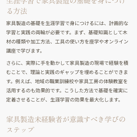
生涯学習で家具製造の基礎を身につけ
実務力につながる家具製造の学び直し術
る方法
家具製造未経験者が実務力を伸ばす学び直
し法
家具製造の基礎を生涯学習で身につけるには、計画的な
生涯学習で家具製造の実践力を高めるステ
学習と実践の両輪が必要です。まず、基礎知識として木
ップ
材の種類や加工方法、工具の使い方を座学やオンライン
家具製造未経験者向け学び直し講座の活用
講座で学びます。
法
さらに、実際に手を動かして家具製造の現場で経験を積
実務に直結する家具製造未経験者の学習計
むことで、理論と実践のギャップを埋めることができま
画
す。例えば、地域の職業訓練校や家具工房の体験教室を
家具製造未経験から現場力を強化する方法
活用するのも効果的です。こうした方法で基礎を確実に
家具製造未経験でも始められる学び方の秘訣
定着させることが、生涯学習の効果を最大化します。
家具製造未経験者が失敗しない学び方のコ
家具製造未経験者が意識すべき学びの
ツ
ステップ
生涯学習で家具製造を基礎から身につける