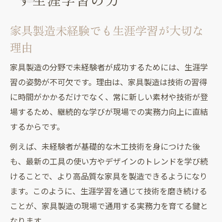
は
家具製造未経験者が学ぶべき技術と心構え
家具製造未経験でも生涯学習が大切な
家具製造未経験者でも習得できる基礎技術
理由
未経験から始める家具製造の実践的な学び
家具製造の分野で未経験者が成功するためには、生涯学
方
習の姿勢が不可欠です。理由は、家具製造は技術の習得
家具製造未経験者が意識すべき安全管理の
に時間がかかるだけでなく、常に新しい素材や技術が登
知識
場するため、継続的な学びが現場での実務力向上に直結
生涯学習で磨く家具製造の専門技術とは
するからです。
家具製造未経験者に求められるチームワー
例えば、未経験者が基礎的な木工技術を身につけた後
ク力
も、最新の工具の使い方やデザインのトレンドを学び続
生涯学習を通じて現場で役立つ家具製造スキル
けることで、より高品質な家具を製造できるようになり
家具製造未経験でも実践できる現場スキル
ます。このように、生涯学習を通じて技術を磨き続ける
生涯学習で身につく家具製造の応用力とは
ことが、家具製造の現場で通用する実務力を育てる鍵と
未経験者が家具製造の現場で重視すべき技
なります。