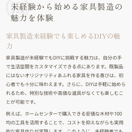
未経験から始める家具製造の
手軽に挑戦できる初心者向けDIY家具術
魅力を体験
家具製造未経験でも簡単に作れるDIY術
DIY初心者でも挑戦しやすい家具製造の方法
家具製造未経験でも楽しめるDIYの魅
100均素材を活用した家具製造未経験向けア
力
イデア
家具製造未経験者が最初に作りたいおすす
家具製造が未経験でもDIYに挑戦する魅力は、自分の手
め家具
で生活空間をカスタマイズできる点にあります。既製品
少ない道具で家具製造未経験でもできるDIY
にはないオリジナリティあふれる家具を作る喜びは、初
例
心者でも十分に味わえます。さらに、DIYは手軽に始めら
道具が少なくても作れる実用家具の工夫
れるため、特別な技術や高価な道具がなくても楽しむこ
家具製造未経験でも安心の少道具DIYアイデ
とが可能です。
ア
例えば、ホームセンターで購入できる安価な木材や100
家具製造未経験向けに必要な最低限のDIY工
均の工具を活用することで、コストを抑えながらも実用
具
的な家具作りが実現します。このように、未経験者でも