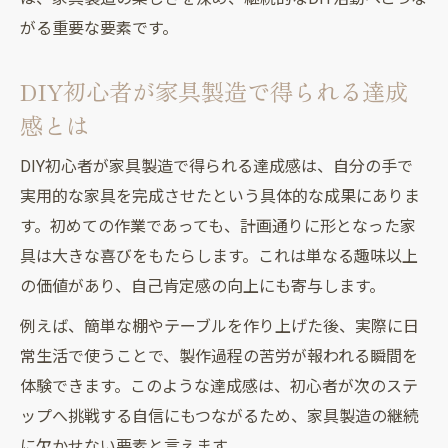
め活用法
がる重要な要素です。
DIY家具製造未経験者でも成功する買い物ポ
DIY初心者が家具製造で得られる達成
イント
感とは
設計図作成から始まるオリジナル家具作り
家具製造未経験でも簡単な設計図作成法
DIY初心者が家具製造で得られる達成感は、自分の手で
DIY初心者が挑戦する家具製造の設計図ポイ
実用的な家具を完成させたという具体的な成果にありま
ント
す。初めての作業であっても、計画通りに形となった家
家具製造未経験者向けシンプルな図面の書
具は大きな喜びをもたらします。これは単なる趣味以上
き方
の価値があり、自己肯定感の向上にも寄与します。
DIY初心者でも失敗しない家具製造設計図の
例えば、簡単な棚やテーブルを作り上げた後、実際に日
コツ
常生活で使うことで、製作過程の苦労が報われる瞬間を
家具製造未経験でもわかる設計図の基本手
体験できます。このような達成感は、初心者が次のステ
順
ップへ挑戦する自信にもつながるため、家具製造の継続
達成感を味わえるDIY家具製造のコツ紹介
に欠かせない要素と言えます。