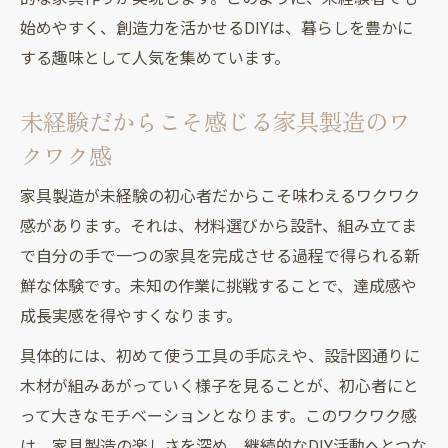
ホームセンターで揃う家具製造未経験向け
始めやすく、創造力を活かせるDIYは、暮らしを豊かに
道具紹介
する趣味として人気を集めています。
家具製造未経験者が選ぶ便利なDIY作業のコ
未経験だからこそ感じる家具製造のワ
ツ
クワク感
家具製造未経験でも簡単な棚作りテクニッ
ク
家具製造が未経験の初心者だからこそ味わえるワクワク
ホームセンター活用で叶える自作家具の方法
感があります。それは、材料選びから設計、組み立てま
家具製造未経験がホームセンターで材料選
で自分の手で一つの家具を完成させる過程で得られる新
び
鮮な体験です。未知の作業に挑戦することで、達成感や
DIY初心者が家具製造に必要な素材を賢く購
成長実感を得やすくなります。
入
具体的には、初めて使う工具の手応えや、設計図通りに
家具製造未経験でも安心なホームセンター
木材が組みあがっていく様子を見ることが、初心者にと
利用術
って大きなモチベーションとなります。このワクワク感
家具製造未経験向けホームセンターおすす
は、家具製造の楽しさを深め、継続的なDIY活動へとつな