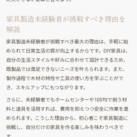
家具製造未経験でも達成感を得るDIYコツ
家具製造未経験者が挑戦すべき理由を
DIY初心者が家具製造で失敗しない工夫
解説
家具製造未経験者向けモチベーション維持
法
家具製造未経験者が挑戦すべき最大の理由は、手軽に始
家具製造未経験でも挫折しないDIY進め方
められて日常生活の質が向上するからです。DIY家具は、
自分の生活スタイルや好みに合わせて設計できるため、
DIY家具製造で未経験者が楽しむ工夫とは
既製品では満足できないニーズを叶えられます。また、
製作過程で木材の特性や工具の使い方を学ぶことがで
き、スキルアップにもつながります。
さらに、未経験者でもホームセンターや100均で揃う材
料と道具を活用すれば、費用を抑えつつ安全に作業を進
められます。こうした理由から、初心者こそ家具製造に
挑戦し、自分だけの家具を作る楽しみを味わうべきで
す。