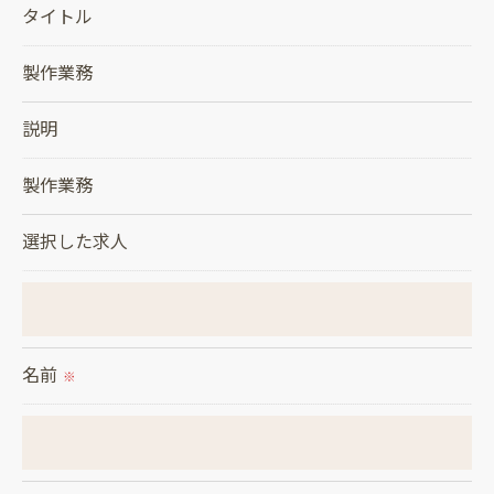
タイトル
＜個人情報の委託について＞
当社では、利用目的の達成に必要な範囲において、
製作業務
個人情報を外部に委託する場合があります。
これらの委託先に対しては個人情報保護契約等の措
説明
置をとり、適切な監督を行います。
製作業務
＜個人情報の安全管理＞
選択した求人
当社では、個人情報の漏洩等がなされないよう、適
切に安全管理対策を実施します。
＜個人情報を与えなかった場合に生じる結果＞
名前
※
必要な情報を頂けない場合は、それに対応した当社
のサービスをご提供できない場合がございますので
予めご了承ください。