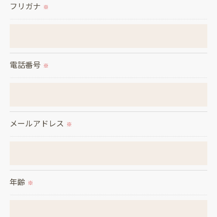
フリガナ
※
＜個人情報の開示･訂正・削除･利用停止の手続につ
いて＞
当社では、お客様の個人情報の開示･訂正･削除・利
用停止の手続を定めさせて頂いております。
電話番号
※
ご本人である事を確認のうえ、対応させて頂きま
す。
個人情報の開示･訂正･削除・利用停止の具体的手続
きにつきましては、お電話でお問合せ下さい。
メールアドレス
※
年齢
※